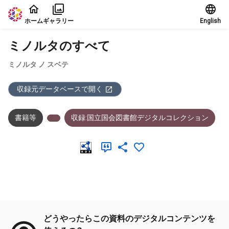
本文に飛ぶ
ホーム
ギャラリー
English
ミノルタのすべて
ミノルタ ノ スベテ
収録元データベースで開く
書籍等
収録:国立国会図書館デジタルコレクション
メタデータ
どうやったらこの資料のデジタルコンテンツを