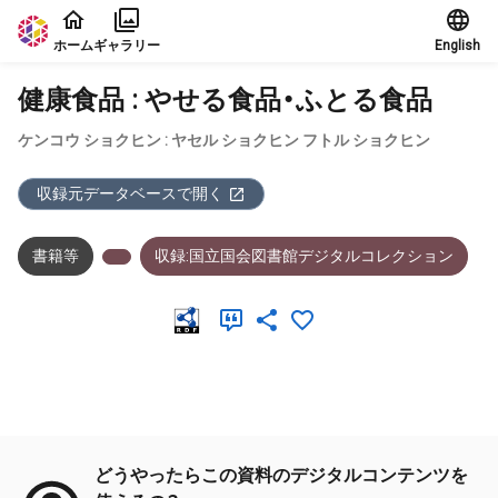
本文に飛ぶ
ホーム
ギャラリー
English
健康食品 : やせる食品・ふとる食品
ケンコウ ショクヒン : ヤセル ショクヒン フトル ショクヒン
収録元データベースで開く
書籍等
収録:国立国会図書館デジタルコレクション
メタデータ
どうやったらこの資料のデジタルコンテンツを