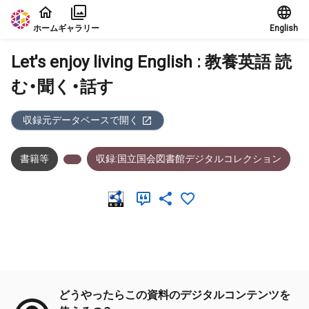
本文に飛ぶ
ホーム
ギャラリー
English
Let's enjoy living English : 教養英語 読
む・聞く・話す
収録元データベースで開く
書籍等
収録:国立国会図書館デジタルコレクション
メタデータ
どうやったらこの資料のデジタルコンテンツを