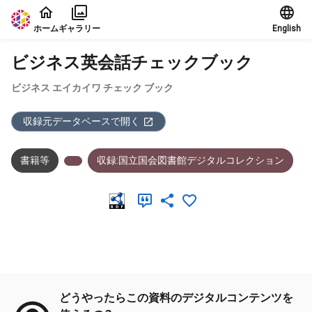
本文に飛ぶ
ホーム
ギャラリー
English
ビジネス英会話チェックブック
ビジネス エイカイワ チェック ブック
収録元データベースで開く
書籍等
収録:国立国会図書館デジタルコレクション
メタデータ
どうやったらこの資料のデジタルコンテンツを