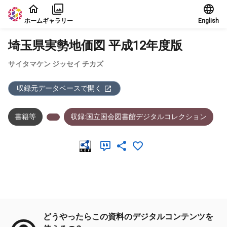
本文に飛ぶ
ホーム
ギャラリー
English
埼玉県実勢地価図 平成12年度版
サイタマケン ジッセイ チカズ
収録元データベースで開く
書籍等
収録:国立国会図書館デジタルコレクション
メタデータ
どうやったらこの資料のデジタルコンテンツを