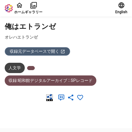
本文に飛ぶ
ホーム
ギャラリー
English
俺はエトランゼ
オレハエトランゼ
収録元データベースで開く
人文学
収録:昭和館デジタルアーカイブ ： SPレコード
メタデータ