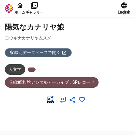
本文に飛ぶ
ホーム
ギャラリー
English
陽気なカナリヤ娘
ヨウキナカナリヤムスメ
収録元データベースで開く
人文学
収録:昭和館デジタルアーカイブ ： SPレコード
メタデータ