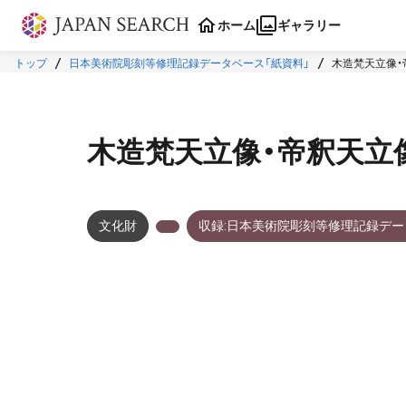
本文に飛ぶ
ホーム
ギャラリー
トップ
日本美術院彫刻等修理記録データベース「紙資料」
木造梵天立像・
木造梵天立像・帝釈天立
文化財
収録:日本美術院彫刻等修理記録デー
メタデータ