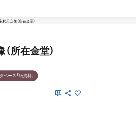
帝釈天立像（所在金堂）
像（所在金堂）
タベース「紙資料」