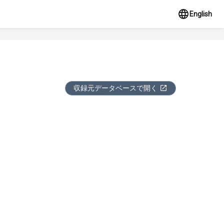
English
収録元データベースで開く